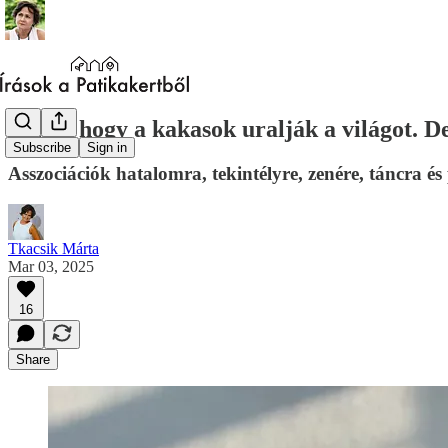
Lehet, hogy a kakasok uralják a világot. 
Subscribe
Sign in
Asszociációk hatalomra, tekintélyre, zenére, táncra és 
Tkacsik Márta
Mar 03, 2025
16
Share