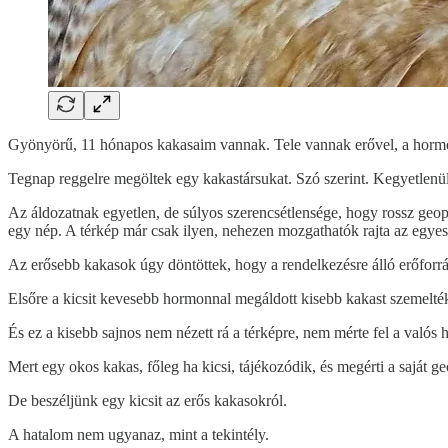
Gyönyörű, 11 hónapos kakasaim vannak. Tele vannak erővel, a horm
Tegnap reggelre megöltek egy kakastársukat. Szó szerint. Kegyetlenül
Az áldozatnak egyetlen, de súlyos szerencsétlensége, hogy rossz geopo
egy nép. A térkép már csak ilyen, nehezen mozgathatók rajta az egyes
Az erősebb kakasok úgy döntöttek, hogy a rendelkezésre álló erőforrá
Elsőre a kicsit kevesebb hormonnal megáldott kisebb kakast szemelték 
És ez a kisebb sajnos nem nézett rá a térképre, nem mérte fel a valós 
Mert egy okos kakas, főleg ha kicsi, tájékozódik, és megérti a saját 
De beszéljünk egy kicsit az erős kakasokról.
A hatalom nem ugyanaz, mint a tekintély.