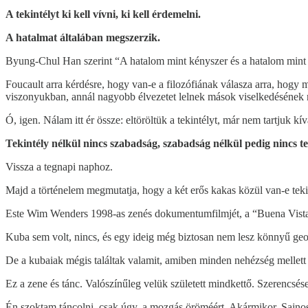
A tekintélyt ki kell vívni, ki kell érdemelni.
A hatalmat általában megszerzik.
Byung-Chul Han szerint “A hatalom mint kényszer és a hatalom mint
Foucault arra kérdésre, hogy van-e a filozófiának válasza arra, hog
viszonyukban, annál nagyobb élvezetet lelnek mások viselkedésének
Ó, igen. Nálam itt ér össze: eltöröltük a tekintélyt, már nem tartjuk 
Tekintély nélkül nincs szabadság, szabadság nélkül pedig nincs te
Vissza a tegnapi naphoz.
Majd a történelem megmutatja, hogy a két erős kakas közül van-e tek
Este Wim Wenders 1998-as zenés dokumentumfilmjét, a “Buena Vista
Kuba sem volt, nincs, és egy ideig még biztosan nem lesz könnyű geop
De a kubaiak mégis találtak valamit, amiben minden nehézség mellett
Ez a zene és tánc. Valószínűleg velük született mindkettő. Szerencsés
Én szoktam táncolni, csak úgy, a mozgás öröméért. Akármikor. Sajnos 