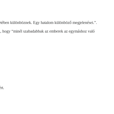
tetében különböznek. Egy hatalom különböző megjelenései.”.
leli, hogy “minél szabadabbak az emberek az egymáshoz való
rt.