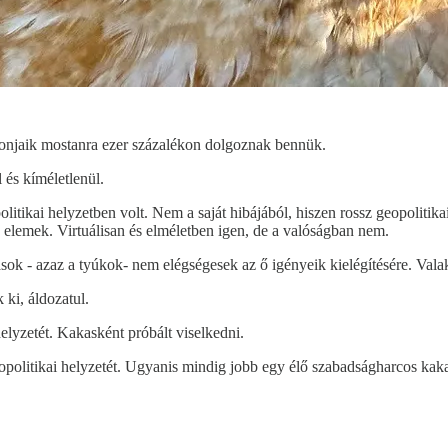
onjaik mostanra ezer százalékon dolgoznak bennük.
 és kíméletlenül.
litikai helyzetben volt. Nem a saját hibájából, hiszen rossz geopolitik
 elemek. Virtuálisan és elméletben igen, de a valóságban nem.
sok - azaz a tyúkok- nem elégségesek az ő igényeik kielégítésére. Vala
ki, áldozatul.
helyzetét. Kakasként próbált viselkedni.
geopolitikai helyzetét. Ugyanis mindig jobb egy élő szabadságharcos kak