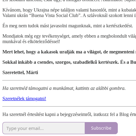
Kívánom, hogy Ukrajna népe találjon valami hasonlót, mint a kubaiak.
Valami ukrán “Buena Vista Social Club”. A szlávoknál szokott lenni i
Én meg nem tudok mást javasolni magunknak, mint a kertészkedést.
Mondjatok még egy tevékenységet, amely ebben a megbolondult világban
munkával és elköteleződéssel!
Mert lehet, hogy a kakasok uralják ma a világot, de megmenteni
Sokkal inkább a csendes, szorgos, szabadlelkű kertészek. És a Bu
Szeretettel, Márti
Ha szeretnéd támogatni a munkámat, kattints az alábbi gombra.
Szeretnélek támogatni!
Ha szeretnél értesítést kapni a bejegyzéseimről, iratkozz fel a Blog érte
Subscribe