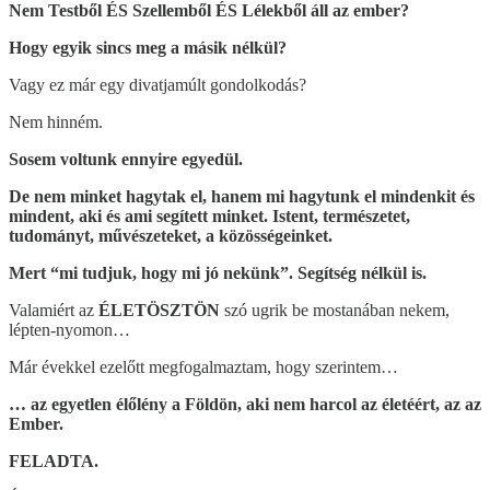
Nem Testből ÉS Szellemből ÉS Lélekből áll az ember?
Hogy egyik sincs meg a másik nélkül?
Vagy ez már egy divatjamúlt gondolkodás?
Nem hinném.
Sosem voltunk ennyire egyedül.
De nem minket hagytak el, hanem mi hagytunk el mindenkit és
mindent, aki és ami segített minket. Istent, természetet,
tudományt, művészeteket, a közösségeinket.
Mert “mi tudjuk, hogy mi jó nekünk”. Segítség nélkül is.
Valamiért az
ÉLETÖSZTÖN
szó ugrik be mostanában nekem,
lépten-nyomon…
Már évekkel ezelőtt megfogalmaztam, hogy szerintem…
… az egyetlen élőlény a Földön, aki nem harcol az életéért, az az
Ember.
FELADTA.