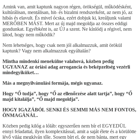
Amink van, amit kaptunk nagyon régen, örökségül, működésként,
kultúrálisan, mentálisan, hit- és bizalmi rendszerként, az nem jó, az
hibás és elavult. És mivel ócska, ezért dobjuk ki, kreáljunk valami
MERŐBEN MÁST. Mert az új majd megoldja az összes eddigi
gondunkat. Egyébként is, az ÚJ a szent. Ne kínlódj a régivel, nem
látod, hogy nem működik?
Nem lehetséges, hogy csak nem jól alkalmazzuk, amit örökül
kaptunk? Vagy nem alkalmazzuk egyáltalán?
Mintha mindenki menekülne valahová, közben pedig
UGYANAZ az óriási adag arrogancia és beképzeltség vezérli
mindegyiküket…
Más a megnyilvánulási formája, mégis ugyanaz.
Hogy “Ő tudja”, hogy “Ő az ellenőrzése alatt tartja”, hogy “Ő
majd kitalálja”, “Ő majd megoldja”.
HOGY IGAZÁBÓL SENKI ÉS SEMMI MÁS NEM FONTOS,
ÖNMAGÁNÁL.
Közben pedig kilóg a lóláb: egyszerűen nem bír el EGYEDÜL
ennyi feladattal, ilyen komplexitással, amit a saját élete és a körülötte
lévő világ megkíván tőle. Sosem bírt el, de nem bánta, mert egy