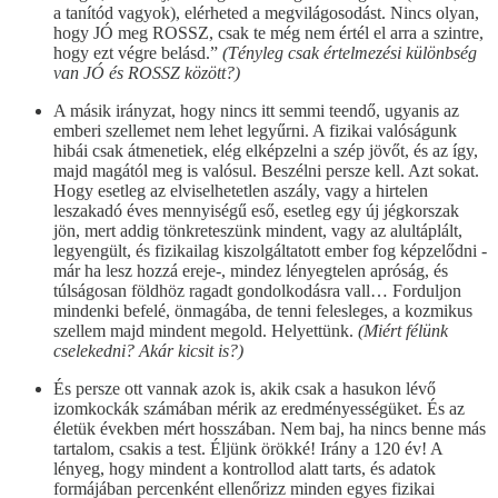
a tanítód vagyok), elérheted a megvilágosodást. Nincs olyan,
hogy JÓ meg ROSSZ, csak te még nem értél el arra a szintre,
hogy ezt végre belásd.”
(Tényleg csak értelmezési különbség
van JÓ és ROSSZ között?)
A másik irányzat, hogy nincs itt semmi teendő, ugyanis az
emberi szellemet nem lehet legyűrni. A fizikai valóságunk
hibái csak átmenetiek, elég elképzelni a szép jövőt, és az így,
majd magától meg is valósul. Beszélni persze kell. Azt sokat.
Hogy esetleg az elviselhetetlen aszály, vagy a hirtelen
leszakadó éves mennyiségű eső, esetleg egy új jégkorszak
jön, mert addig tönkreteszünk mindent, vagy az alultáplált,
legyengült, és fizikailag kiszolgáltatott ember fog képzelődni -
már ha lesz hozzá ereje-, mindez lényegtelen apróság, és
túlságosan földhöz ragadt gondolkodásra vall… Forduljon
mindenki befelé, önmagába, de tenni felesleges, a kozmikus
szellem majd mindent megold. Helyettünk.
(Miért félünk
cselekedni? Akár kicsit is?)
És persze ott vannak azok is, akik csak a hasukon lévő
izomkockák számában mérik az eredményességüket. És az
életük években mért hosszában. Nem baj, ha nincs benne más
tartalom, csakis a test. Éljünk örökké! Irány a 120 év! A
lényeg, hogy mindent a kontrollod alatt tarts, és adatok
formájában percenként ellenőrizz minden egyes fizikai