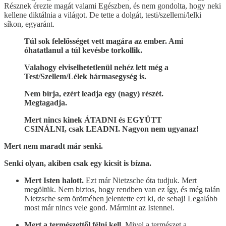
Résznek érezte magát valami Egészben, és nem gondolta, hogy neki
kellene diktálnia a világot. De tette a dolgát, testi/szellemi/lelki
síkon, egyaránt.
Túl sok felelősséget vett magára az ember. Ami
óhatatlanul a túl kevésbe torkollik.
Valahogy elviselhetetlenül nehéz lett még a
Test/Szellem/Lélek hármasegység is.
Nem bírja, ezért leadja egy (nagy) részét.
Megtagadja.
Mert nincs kinek ÁTADNI és EGYÜTT
CSINÁLNI, csak LEADNI. Nagyon nem ugyanaz!
Mert nem maradt már senki.
Senki olyan, akiben csak egy kicsit is bízna.
Mert Isten halott.
Ezt már Nietzsche óta tudjuk. Mert
megöltük. Nem biztos, hogy rendben van ez így, és még talán
Nietzsche sem örömében jelentette ezt ki, de sebaj! Legalább
most már nincs vele gond. Mármint az Istennel.
Mert a természettől félni kell.
Mivel a természet a