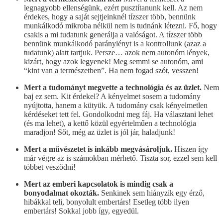
legnagyobb ellenségünk, ezért pusztítanunk kell. Az nem
érdekes, hogy a saját sejtjeinknél tízszer több, bennünk
munkálkodó mikroba nélkül nem is tudnánk létezni. Fő, hogy
csakis a mi tudatunk generálja a valóságot. A tízszer több
bennünk munkálkodó paránylényt is a kontrollunk (azaz a
tudatunk) alatt tartjuk. Persze… azok nem autonóm lények,
kizárt, hogy azok legyenek! Meg semmi se autonóm, ami
“kint van a természetben”. Ha nem fogad szót, vesszen!
Mert a tudományt megvette a technológia és az üzlet.
Nem
baj ez sem. Kit érdekel? A kényelmet sosem a tudomány
nyújtotta, hanem a kütyük. A tudomány csak kényelmetlen
kérdéseket tett fel. Gondolkodni meg fáj. Ha választani lehet
(és ma lehet), a kettő közül egyértelműen a technológia
maradjon! Sőt, még az üzlet is jól jár, haladjunk!
Mert a művészetet is inkább megvásároljuk.
Hiszen így
már végre az is számokban mérhető. Tiszta sor, ezzel sem kell
többet vesződni!
Mert az emberi kapcsolatok is mindig csak a
bonyodalmat okozták.
Senkinek sem hiányzik egy érző,
hibákkal teli, bonyolult embertárs! Esetleg több ilyen
embertárs! Sokkal jobb így, egyedül.