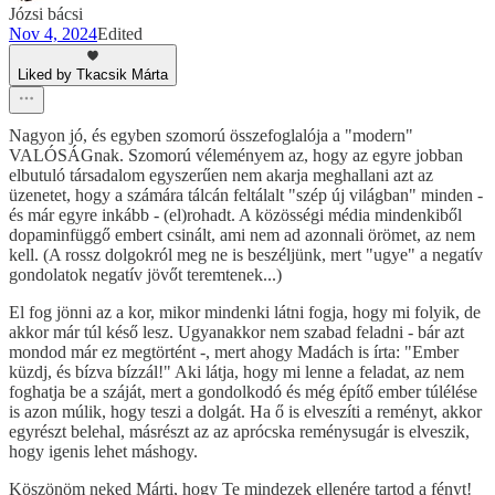
Józsi bácsi
Nov 4, 2024
Edited
Liked by Tkacsik Márta
Nagyon jó, és egyben szomorú összefoglalója a "modern"
VALÓSÁGnak. Szomorú véleményem az, hogy az egyre jobban
elbutuló társadalom egyszerűen nem akarja meghallani azt az
üzenetet, hogy a számára tálcán feltálalt "szép új világban" minden -
és már egyre inkább - (el)rohadt. A közösségi média mindenkiből
dopaminfüggő embert csinált, ami nem ad azonnali örömet, az nem
kell. (A rossz dolgokról meg ne is beszéljünk, mert "ugye" a negatív
gondolatok negatív jövőt teremtenek...)
El fog jönni az a kor, mikor mindenki látni fogja, hogy mi folyik, de
akkor már túl késő lesz. Ugyanakkor nem szabad feladni - bár azt
mondod már ez megtörtént -, mert ahogy Madách is írta: "Ember
küzdj, és bízva bízzál!" Aki látja, hogy mi lenne a feladat, az nem
foghatja be a száját, mert a gondolkodó és még építő ember túlélése
is azon múlik, hogy teszi a dolgát. Ha ő is elveszíti a reményt, akkor
egyrészt belehal, másrészt az az aprócska reménysugár is elveszik,
hogy igenis lehet máshogy.
Köszönöm neked Márti, hogy Te mindezek ellenére tartod a fényt!