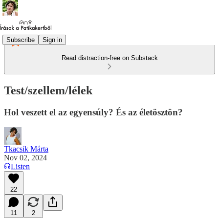
Subscribe
Sign in
Read distraction-free on Substack
Test/szellem/lélek
Hol veszett el az egyensúly? És az életösztön?
Tkacsik Márta
Nov 02, 2024
Listen
22
11
2