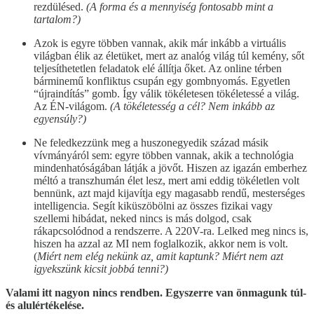
rezdülésed.
(A forma és a mennyiség fontosabb mint a
tartalom?)
Azok is egyre többen vannak, akik már inkább a virtuális
világban élik az életüket, mert az analóg világ túl kemény, sőt
teljesíthetetlen feladatok elé állítja őket. Az online térben
bárminemű konfliktus csupán egy gombnyomás. Egyetlen
“újraindítás” gomb. Így válik tökéletesen tökéletessé a világ.
Az ÉN-világom.
(A tökéletesség a cél? Nem inkább az
egyensúly?)
Ne feledkezzünk meg a huszonegyedik század másik
vívmányáról sem: egyre többen vannak, akik a technológia
mindenhatóságában látják a jövőt. Hiszen az igazán emberhez
méltó a transzhumán élet lesz, mert ami eddig tökéletlen volt
bennünk, azt majd kijavítja egy magasabb rendű, mesterséges
intelligencia. Segít kiküszöbölni az összes fizikai vagy
szellemi hibádat, neked nincs is más dolgod, csak
rákapcsolódnod a rendszerre. A 220V-ra. Lelked meg nincs is,
hiszen ha azzal az MI nem foglalkozik, akkor nem is volt.
(
Miért nem elég nekünk az, amit kaptunk? Miért nem azt
igyekszünk kicsit jobbá tenni?)
Valami itt nagyon nincs rendben. Egyszerre van önmagunk túl-
és alulértékelése.