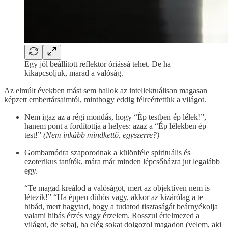
Egy jól beállított reflektor óriássá tehet. De ha
kikapcsoljuk, marad a valóság.
Az elmúlt években mást sem hallok az intellektuálisan magasan
képzett embertársaimtól, minthogy eddig félreértettük a világot.
Nem igaz az a régi mondás, hogy “Ép testben ép lélek!”,
hanem pont a fordítottja a helyes: azaz a “Ép lélekben ép
test!”
(Nem inkább mindkettő, egyszerre?)
Gombamódra szaporodnak a különféle spirituális és
ezoterikus tanítók, mára már minden lépcsőházra jut legalább
egy.
“Te magad kreálod a valóságot, mert az objektíven nem is
létezik!” “Ha éppen dühös vagy, akkor az kizárólag a te
hibád, mert hagytad, hogy a tudatod tisztaságát beárnyékolja
valami hibás érzés vagy érzelem. Rosszul értelmezed a
világot, de sebaj, ha elég sokat dolgozol magadon (velem, aki