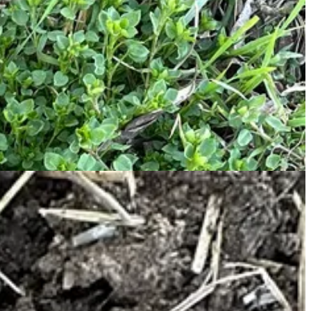
 második képen az útszéli borbolyát mutatom, de vigyázat, mert
szeme láttára itta ki a méregpoharat. Amúgy nem nehéz megkülönböztetni
ánizsos illatot. Mi lesz veled, világ?!