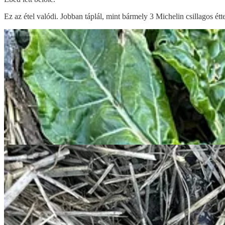
Ez az étel valódi. Jobban táplál, mint bármely 3 Michelin csillagos ét