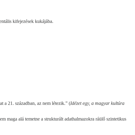
entális kifejezések kukájába.
at a 21. században, az nem létezik.” (
Idézet egy, a magyar kultúra
gem maga alá temetne a strukturált adathalmazokra ráülő szintetikus