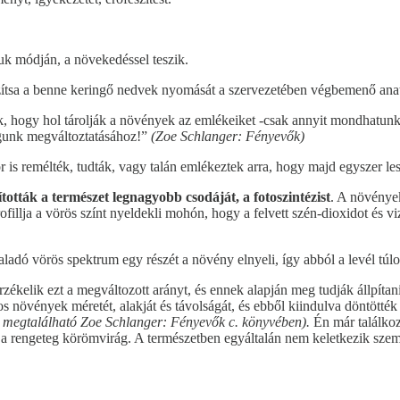
k módján, a növekedéssel teszik.
zítsa a benne keringő nedvek nyomását a szervezetében végbemenő ana
, hogy hol tárolják a növények az emlékeiket -csak annyit mondhatunk, 
águnk megváltoztatásához!”
(Zoe Schlanger: Fényevők)
is remélték, tudták, vagy talán emlékeztek arra, hogy majd egyszer lesz
tották a természet legnagyobb csodáját, a fotoszintézist
. A növények
llja a vörös színt nyeldekli mohón, hogy a felvett szén-dioxidot és viz
ladó vörös spektrum egy részét a növény elnyeli, így abból a levél túl
rzékelik ezt a megváltozott arányt, és ennek alapján meg tudják állpí
s növények méretét, alakját és távolságát, és ebből kiindulva döntötték 
e megtalálható Zoe Schlanger: Fényevők c. könyvében).
Én már találkoz
 a rengeteg körömvirág. A természetben egyáltalán nem keletkezik szem