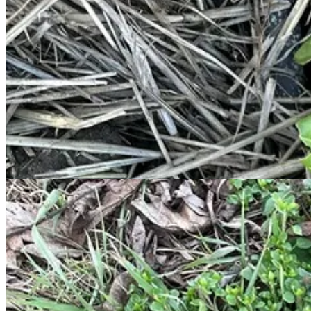
Tavalyról áttelelt növények, egyévesek, kétévesek, évelők. A mángold még
adva, hasonlóan a zsenge sóskalevelekhez. Pár otthagyott hagyma is él