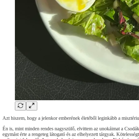
Azt hiszem, hogy a jelenkor emberének életéből leginkább a misztériu
Én is, mint minden rendes nagyszülő, elvittem az unokáimat a Csodák p
egymást érte a rengeteg látogató és az elhelyezett tárgyak. Kötelessé