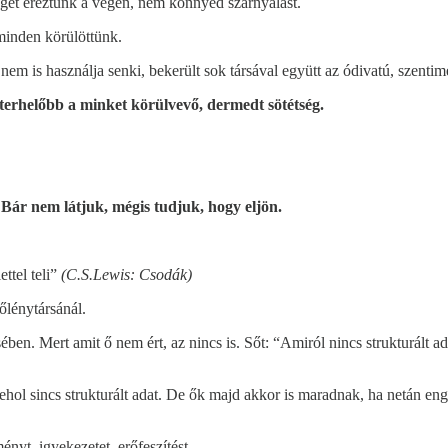
get éreztünk a végén, nem könnyed szárnyalást.
minden körülöttünk.
em is használja senki, bekerült sok társával együtt az ódivatú, szentim
gterhelőbb a minket körülvevő, dermedt sötétség.
. Bár nem látjuk, mégis tudjuk, hogy eljön.
ttel teli”
(C.S.Lewis: Csodák)
őlénytársánál.
ben. Mert amit ő nem ért, az nincs is. Sőt: “Amiról nincs strukturált ad
sehol sincs strukturált adat. De ők majd akkor is maradnak, ha netán en
ényt, igyekezetet, erőfeszítést.