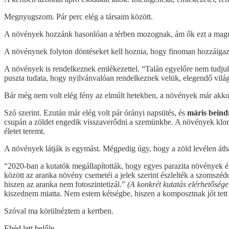
Megnyugszom. Pár perc elég a társaim között.
A növények hozzánk hasonlóan a térben mozognak, ám ők ezt a magu
A növénynek folyton döntéseket kell hoznia, hogy finoman hozzáiga
A növények is rendelkeznek emlékezettel. “Talán egyelőre nem tudjuk
puszta tudata, hogy nyilvánvalóan rendelkeznek velük, elegendő vil
Bár még nem volt elég fény az elmúlt hetekben, a növények már akkor 
Szó szerint. Ezután már elég volt pár órányi napsütés, és
máris beindí
csupán a zöldet engedik visszaverődni a szemünkbe. A növények klorofi
életet teremt.
A növények látják is egymást. Mégpedig úgy, hogy a zöld levélen átha
“2020-ban a kutatók megállapították, hogy egyes parazita növények é
között az aranka növény csemetéi a jelek szerint észlelték a szomszédo
hiszen az aranka nem fotoszintetizál.”
(A konkrét kutatás elérhetőség
kiszednem miatta. Nem estem kétségbe, hiszen a komposztnak jót tett
Szóval ma körülnéztem a kertben.
Ebéd lett belőle.