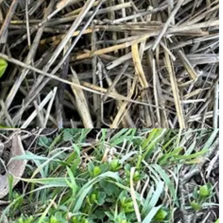
kibírt, egy eltévedt zeller is kihajtott, ízletes, tartalmas leveleket