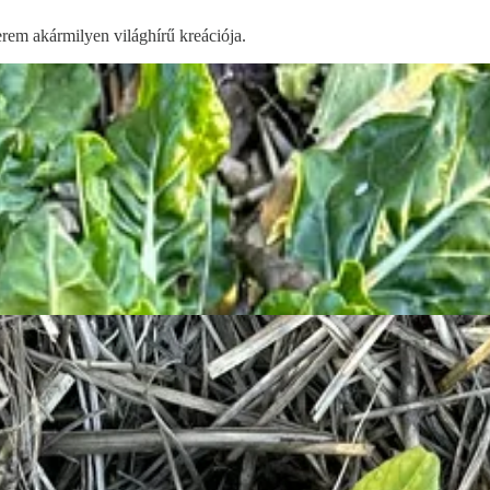
terem akármilyen világhírű kreációja.