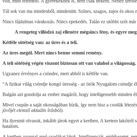
volt, mint felemelő. A gyerekeknek is, nem csak nekem. Nehéz üressé
Túl sok van ma mindenből, mindenütt. Színes, szagos, zajos és okos 
Nincs fájdalmas várakozás. Nincs epekedés. Talán ez utóbbi szót már n
A rengeteg villódzó zaj ellenére mégsincs fény, és egyre me
Kétféle sötétség van: az üres és a teli.
Az üres megöl. Mert nincs benne semmi remény.
A teli sötétség végén viszont biztosan ott van valahol a világosság
Ugyanez érvényes a csöndre, mert abból is kétféle van.
“A fizikai világ csöndje kongó üresség - az örök Nyugalom csöndje éle
Balgán azt gondolja az ember magáról, hogy intelligensebb minden él
Mivel csupán a saját okosságában bízik, így nem hisz a csodák létezésé
jövőjét elemző aktuális írásból).
Ha ilyesmit olvasok, inkább járok egyet a kertben. A kertem lakóiról 
hatalom.
A kertben azonnal apró csodákat látok. Intelligenciát, emlékezetet, rem