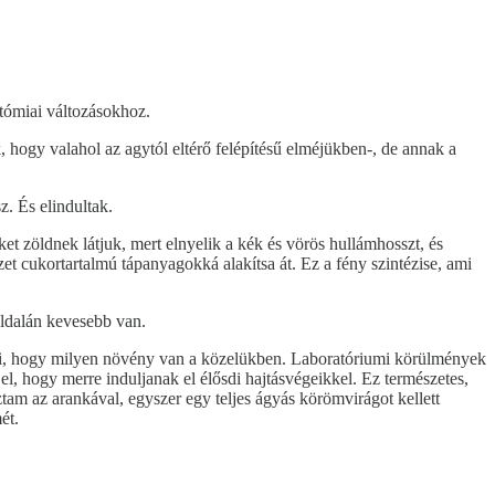
tómiai változásokhoz.
hogy valahol az agytól eltérő felépítésű elméjükben-, de annak a
. És elindultak.
et zöldnek látjuk, mert elnyelik a kék és vörös hullámhosszt, és
et cukortartalmú tápanyagokká alakítsa át. Ez a fény szintézise, ami
oldalán kevesebb van.
tani, hogy milyen növény van a közelükben. Laboratóriumi körülmények
el, hogy merre induljanak el élősdi hajtásvégeikkel. Ez természetes,
tam az arankával, egyszer egy teljes ágyás körömvirágot kellett
ét.