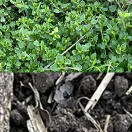
khúr a mostani, vitaminhányos időszak bajnok növénye, jó pár hétig. A
r istentelenség vádja miatt halálra ítélték. Tanítványai és ellenségei 
orzsolva a borbolyának ánizsos illata van. Persze ehhez ismerni kell az 