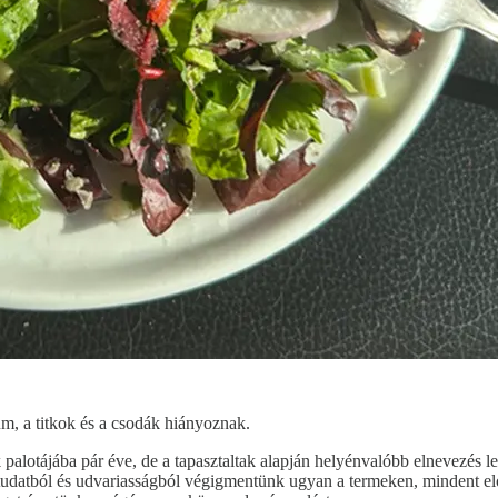
m, a titkok és a csodák hiányoznak.
alotájába pár éve, de a tapasztaltak alapján helyénvalóbb elnevezés le
gtudatból és udvariasságból végigmentünk ugyan a termeken, mindent elo