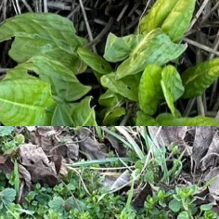
 adni fog pár hétig friss, ropogós leveleket, a tarlórépa minden mínuszt 
etre kelt.