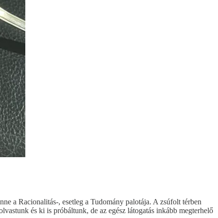
nne a Racionalitás-, esetleg a Tudomány palotája. A zsúfolt térben
lvastunk és ki is próbáltunk, de az egész látogatás inkább megterhelő