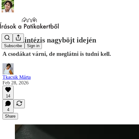
Fényszintézis nagyböjt idején
Subscribe
Sign in
A csodákat várni, de meglátni is tudni kell.
Tkacsik Márta
Feb 28, 2026
14
4
Share