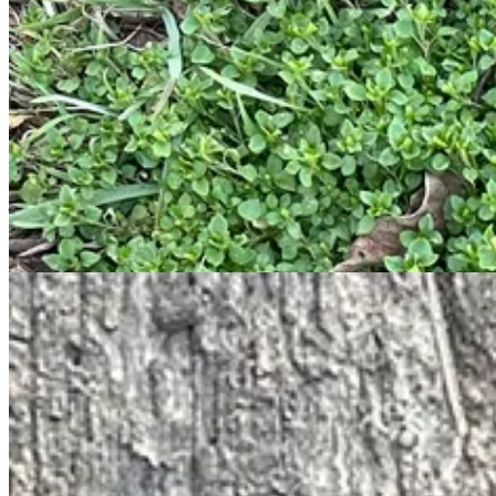
A tyúkhúr szezon is beindult. Számomra nagy boldogság, hiszen a tyú
hasonlít a foltos bürökre, aminek főzetét használta Szókratész, amiko
a két növényt, mert a bürök vastagabb szárú, és az ujjaink között szétm