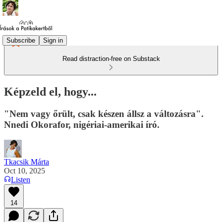
Subscribe
Sign in
Read distraction-free on Substack
Képzeld el, hogy...
"Nem vagy őrült, csak készen állsz a változásra".
Nnedi Okorafor, nigériai-amerikai író.
Tkacsik Márta
Oct 10, 2025
Listen
14