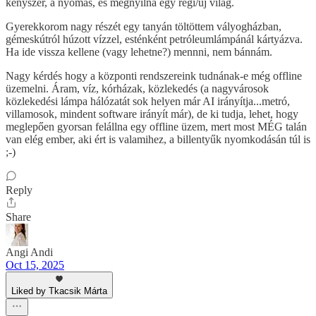
kényszer, a nyomás, és megnyílna egy régi/új világ.
Gyerekkorom nagy részét egy tanyán töltöttem vályogházban,
gémeskútról húzott vízzel, esténként petróleumlámpánál kártyázva.
Ha ide vissza kellene (vagy lehetne?) mennni, nem bánnám.
Nagy kérdés hogy a központi rendszereink tudnának-e még offline
üzemelni. Áram, víz, kórházak, közlekedés (a nagyvárosok
közlekedési lámpa hálózatát sok helyen már AI irányítja...metró,
villamosok, mindent software irányít már), de ki tudja, lehet, hogy
meglepően gyorsan felállna egy offline üzem, mert most MÉG talán
van elég ember, aki ért is valamihez, a billentyűk nyomkodásán túl is
;-)
Reply
Share
Angi Andi
Oct 15, 2025
Liked by Tkacsik Márta