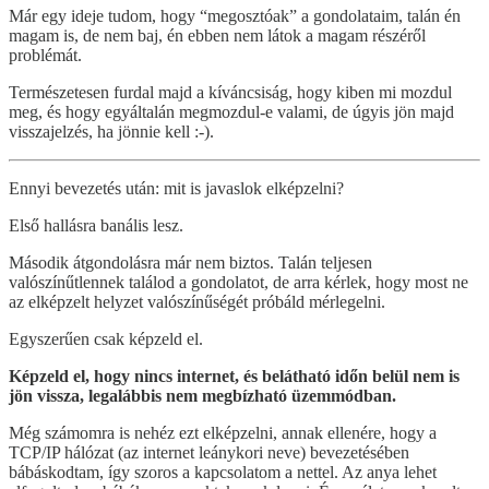
Már egy ideje tudom, hogy “megosztóak” a gondolataim, talán én
magam is, de nem baj, én ebben nem látok a magam részéről
problémát.
Természetesen furdal majd a kíváncsiság, hogy kiben mi mozdul
meg, és hogy egyáltalán megmozdul-e valami, de úgyis jön majd
visszajelzés, ha jönnie kell :-).
Ennyi bevezetés után: mit is javaslok elképzelni?
Első hallásra banális lesz.
Második átgondolásra már nem biztos. Talán teljesen
valószínűtlennek találod a gondolatot, de arra kérlek, hogy most ne
az elképzelt helyzet valószínűségét próbáld mérlegelni.
Egyszerűen csak képzeld el.
Képzeld el, hogy nincs internet, és belátható időn belül nem is
jön vissza, legalábbis nem megbízható üzemmódban.
Még számomra is nehéz ezt elképzelni, annak ellenére, hogy a
TCP/IP hálózat (az internet leánykori neve) bevezetésében
bábáskodtam, így szoros a kapcsolatom a nettel. Az anya lehet