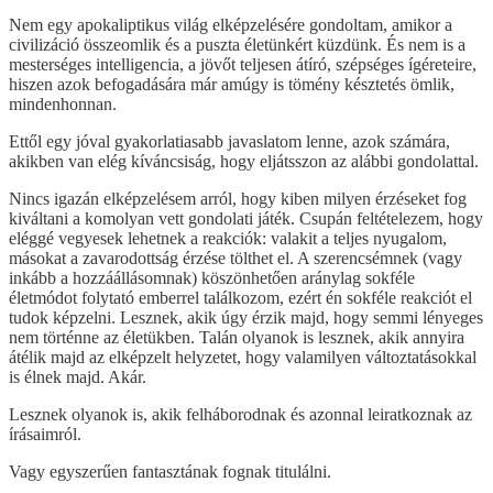
Nem egy apokaliptikus világ elképzelésére gondoltam, amikor a
civilizáció összeomlik és a puszta életünkért küzdünk. És nem is a
mesterséges intelligencia, a jövőt teljesen átíró, szépséges ígéreteire,
hiszen azok befogadására már amúgy is tömény késztetés ömlik,
mindenhonnan.
Ettől egy jóval gyakorlatiasabb javaslatom lenne, azok számára,
akikben van elég kíváncsiság, hogy eljátsszon az alábbi gondolattal.
Nincs igazán elképzelésem arról, hogy kiben milyen érzéseket fog
kiváltani a komolyan vett gondolati játék. Csupán feltételezem, hogy
eléggé vegyesek lehetnek a reakciók: valakit a teljes nyugalom,
másokat a zavarodottság érzése tölthet el. A szerencsémnek (vagy
inkább a hozzáállásomnak) köszönhetően aránylag sokféle
életmódot folytató emberrel találkozom, ezért én sokféle reakciót el
tudok képzelni. Lesznek, akik úgy érzik majd, hogy semmi lényeges
nem történne az életükben. Talán olyanok is lesznek, akik annyira
átélik majd az elképzelt helyzetet, hogy valamilyen változtatásokkal
is élnek majd. Akár.
Lesznek olyanok is, akik felháborodnak és azonnal leiratkoznak az
írásaimról.
Vagy egyszerűen fantasztának fognak titulálni.