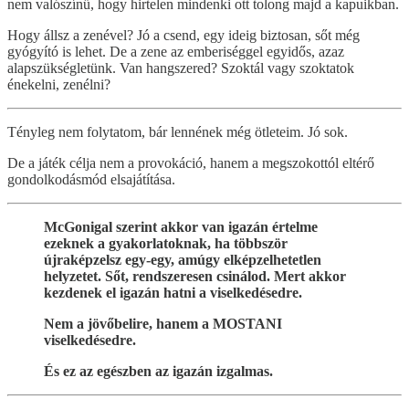
nem valószínű, hogy hirtelen mindenki ott tolong majd a kapuikban.
Hogy állsz a zenével? Jó a csend, egy ideig biztosan, sőt még
gyógyító is lehet. De a zene az emberiséggel egyidős, azaz
alapszükségletünk. Van hangszered? Szoktál vagy szoktatok
énekelni, zenélni?
Tényleg nem folytatom, bár lennének még ötleteim. Jó sok.
De a játék célja nem a provokáció, hanem a megszokottól eltérő
gondolkodásmód elsajátítása.
McGonigal szerint akkor van igazán értelme
ezeknek a gyakorlatoknak, ha többször
újraképzelsz egy-egy, amúgy elképzelhetetlen
helyzetet. Sőt, rendszeresen csinálod. Mert akkor
kezdenek el igazán hatni a viselkedésedre.
Nem a jövőbelire, hanem a MOSTANI
viselkedésedre.
És ez az egészben az igazán izgalmas.