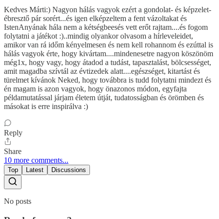
Kedves Márti:) Nagyon hálás vagyok ezért a gondolat- és képzelet-
ébresztő pár sorért...és igen elképzeltem a fent vázoltakat és
IstenAnyának hála nem a kétségbeesés vett erőt rajtam....és fogom
folytatni a játékot :)..mindig olyankor olvasom a hírleveleidet,
amikor van rá időm kényelmesen és nem kell rohannom és ezúttal is
hálás vagyok érte, hogy kivártam....mindenesetre nagyon köszönöm
még1x, hogy vagy, hogy átadod a tudást, tapasztalást, bölcsességet,
amit magadba szívtál az évtizedek alatt....egészséget, kitartást és
türelmet kívánok Neked, hogy továbbra is tudd folytatni mindezt és
én magam is azon vagyok, hogy önazonos módon, egyfajta
példamutatással járjam életem útját, tudatosságban és örömben és
másokat is erre inspirálva :)
Reply
Share
10 more comments...
Top
Latest
Discussions
No posts