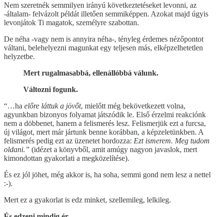
Nem szeretnék semmilyen irányú következtetéseket levonni, az
-általam- felvázolt példát illetően semmiképpen. Azokat majd úgyis
levonjátok Ti magatok, személyre szabottan.
De néha -vagy nem is annyira néha-, tényleg érdemes nézőpontot
váltani, belehelyezni magunkat egy teljesen más, elképzelhetetlen
helyzetbe.
Mert rugalmasabbá, ellenállóbbá válunk.
Változni fogunk.
“…ha
előre láttuk a jövőt
, mielőtt még bekövetkezett volna,
agyunkban bizonyos folyamat játszódik le. Első érzelmi reakciónk
nem a döbbenet, hanem a felismerés lesz. Felismerjük ezt a furcsa,
új világot, mert már jártunk benne korábban, a képzeletünkben. A
felismerés pedig ezt az üzenetet hordozza:
Ezt ismerem. Meg tudom
oldani.”
(idézet a könyvből, amit amúgy nagyon javaslok, mert
kimondottan gyakorlati a megközelítése).
És ez jól jöhet, még akkor is, ha soha, semmi gond nem lesz a nettel
:-).
Mert ez a gyakorlat is edz minket, szellemileg, lelkileg.
És edzeni mindig ér.