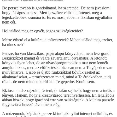
De persze tovább is gondolhatod, ha szeretnéd. De nem javaslom,
hogy túlságosan siess. Mert ijesztővé válhat a történet, még a
legedzettebbek számára is. És ez most, ebben a fázisban egyáltalán
nem cél.
Hol találod meg az egyéb, jogos szükségleteidet?
Merre érhető el a kultúra, a művészetek? Miben találod meg ezeket,
ha nincs net?
Persze, ha van klasszikus, papír alapú könyvtárad, nem lesz gond.
Bekuckózod magad és végre zavartalanul olvashatsz. A letöltött
könyv is ilyen lehet, de az olvasóprogramokban már nem lennék
annyira biztos, mert az előfizetésed biztosan nem a Te gépeden van
nyilvántartva. Újabb és újabb funkciókkal bővítik ezeket az
alkalmazásokat, - természetesen mind, mind a Te érdekedben, tudj
róla! - de nem minden kerül át a Te gépedre. Korántsem.
Biztosan tudsz rajzolni, festeni, de talán sejthető, hogy nem a tudás a
lényeg. Hanem, hogy a kreativitásod teret nyerhessen. Én legalábbis
abban hiszek, hogy igazából erre van szükségünk. A kultúra passzív
fogyasztása hosszú távon nem elég.
A múzeumok, képtárak persze ki tudnak nyitni internet nélkül is, és