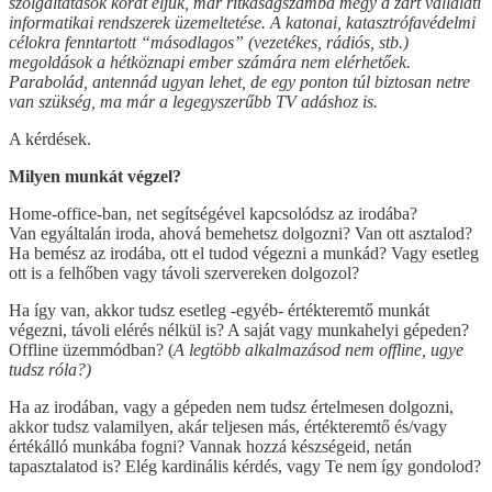
szolgáltatások korát éljük, már ritkaságszámba megy a zárt vállalati
informatikai rendszerek üzemeltetése. A katonai, katasztrófavédelmi
célokra fenntartott “másodlagos” (vezetékes, rádiós, stb.)
megoldások a hétköznapi ember számára nem elérhetőek.
Parabolád, antennád ugyan lehet, de egy ponton túl biztosan netre
van szükség, ma már a legegyszerűbb TV adáshoz is.
A kérdések.
Milyen munkát végzel?
Home-office-ban, net segítségével kapcsolódsz az irodába?
Van egyáltalán iroda, ahová bemehetsz dolgozni? Van ott asztalod?
Ha bemész az irodába, ott el tudod végezni a munkád? Vagy esetleg
ott is a felhőben vagy távoli szervereken dolgozol?
Ha így van, akkor tudsz esetleg -egyéb- értékteremtő munkát
végezni, távoli elérés nélkül is? A saját vagy munkahelyi gépeden?
Offline üzemmódban? (
A legtöbb alkalmazásod nem offline, ugye
tudsz róla?)
Ha az irodában, vagy a gépeden nem tudsz értelmesen dolgozni,
akkor tudsz valamilyen, akár teljesen más, értékteremtő és/vagy
értékálló munkába fogni? Vannak hozzá készségeid, netán
tapasztalatod is? Elég kardinális kérdés, vagy Te nem így gondolod?