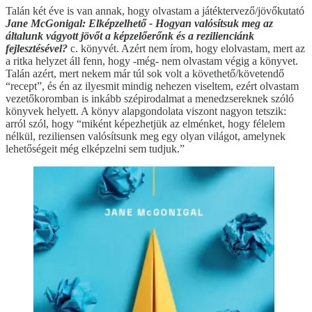
Talán két éve is van annak, hogy olvastam a játéktervező/jövőkutató
Jane McGonigal: Elképzelhető - Hogyan valósítsuk meg az
általunk vágyott jövőt a képzelőerőnk és a rezilienciánk
fejlesztésével?
c. könyvét. Azért nem írom, hogy elolvastam, mert az
a ritka helyzet áll fenn, hogy -még- nem olvastam végig a könyvet.
Talán azért, mert nekem már túl sok volt a követhető/követendő
“recept”, és én az ilyesmit mindig nehezen viseltem, ezért olvastam
vezetőkoromban is inkább szépirodalmat a menedzsereknek szóló
könyvek helyett. A könyv alapgondolata viszont nagyon tetszik:
arról szól, hogy “miként képezhetjük az elménket, hogy félelem
nélkül, reziliensen valósítsunk meg egy olyan világot, amelynek
lehetőségeit még elképzelni sem tudjuk.”