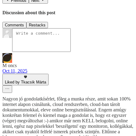
Previous
Next
Discussion about this post
Comments
Restacks
M oncs
Oct 11, 2025
Liked by Tkacsik Márta
Nagyon jó gondolatkísérlet, főleg a munka része, amit sokan 100%
internet alapon csinálunk, cloud rendszerben, cloud-ban tárolt
dokumentumokkal, eleve online beregisztrálással. Engem amúgy
konkrétan felemel és kiemel maga a gondolat is, hogy ez egyszer
(végre) megváltozhat :-) amikor már nem KELL belogolni, online
lenni, egész nap pixelekkel 'beszélgetni' egy monitoron, kollégákkal,
akiket csak nyaktól felfelé ismerek pixelek szintjén. Eltűnne a