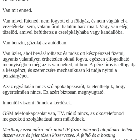
Van mit enned.
Van mivel fűtened, nem fogyott el a földgáz, és nem vágták el a
vezetékeket sem, valami őrült hatalmi harc miatt. Vagy van elég
tüzelőd, amivel befűthetsz a cserépkályhába vagy kandallóba.
Van benzin, gázolaj az autódban.
Van üzlet, ahol bevásárolhatsz és tudsz ott készpénzzel fizetni,
ugyanis valamilyen érthetetlen oknál fogva, egészen elfogadható
mennyiségben még az is van neked, otthon. A pénztáros is elfogadja
a készpénzt, és szerencsére mechanikusan ki tudja nyitni a
pénztárgépet.
Azaz egyáltalán nincs szó apokalipszisról, kijelenthetjük, hogy
egyértelműen nincs. Ez azért biztosan megnyugtató.
Innentől viszont jönnek a kérdések.
GSM telefonkapcsolat van, TV, rádió nincs, az okostelefonod
megszokott szolgáltatásai nem működnek.
Merthogy ezek mára már mind IP (azaz internet) alapúakra lettek
átszervezve és jelentősen kiszervezve. A felhő és a hosting