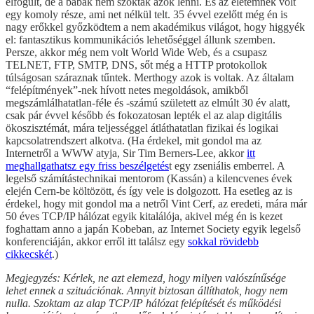
elfogult, de a bábák nem szoktak azok lenni. És az életemnek volt
egy komoly része, ami net nélkül telt. 35 évvel ezelőtt még én is
nagy erőkkel győzködtem a nem akadémikus világot, hogy higgyék
el: fantasztikus kommunikációs lehetőséggel állunk szemben.
Persze, akkor még nem volt World Wide Web, és a csupasz
TELNET, FTP, SMTP, DNS, sőt még a HTTP protokollok
túlságosan száraznak tűntek. Merthogy azok is voltak. Az általam
“felépítmények”-nek hívott netes megoldások, amikből
megszámlálhatatlan-féle és -számú született az elmúlt 30 év alatt,
csak pár évvel később és fokozatosan lepték el az alap digitális
ökoszisztémát, mára teljességgel átláthatatlan fizikai és logikai
kapcsolatrendszert alkotva. (Ha érdekel, mit gondol ma az
Internetről a WWW atyja, Sir Tim Berners-Lee, akkor
itt
meghallgathatsz egy friss beszélgetés
t egy zseniális emberrel. A
legelső számítástechnikai mentorom (Kassán) a kilencvenes évek
elején Cern-be költözött, és így vele is dolgozott. Ha esetleg az is
érdekel, hogy mit gondol ma a netről Vint Cerf, az eredeti, mára már
50 éves TCP/IP hálózat egyik kitalálója, akivel még én is kezet
foghattam anno a japán Kobeban, az Internet Society egyik legelső
konferenciáján, akkor erről itt találsz egy
sokkal rövidebb
cikkecskét
.)
Megjegyzés: Kérlek, ne azt elemezd, hogy milyen valószínűsége
lehet ennek a szituációnak. Annyit biztosan állíthatok, hogy nem
nulla. Szoktam az alap TCP/IP hálózat felépítését és működési