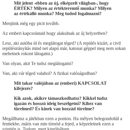
Mit jelent -ebben az új, elképzelt világban-, hogy
ÉRTÉK? Milyen az értékteremtő munka? Milyen
az értékálló munka? Meg tudod fogalmazni?
Menjünk még egy picit tovább.
Az emberi kapcsolataid hogy alakulnak az új helyzetben?
Lesz, aki autóba ül és meglátogat téged? (A repülés kizárt, a civil
repülésirányítás mind net alapú már, katonai géppel meg nem sokan
mehetnek rokont látogatni.)
Van olyan, akit Te tudsz meglátogatni?
Van, aki vár téged valahol? A fizikai valóságodban?
Mit takar valójában az (emberi) KAPCSOLAT
kifejezés?
Kik azok, akikre támaszkodhatsz? Kikkel tudsz
igazán és hosszú ideig beszélgetni? Kihez van
türelmed? És kinek van hozzád türelme?
Megállhatsz a játékban ezen a ponton. Ha mélyen belegondoltál a
fentiekbe, máris van min törnöd a fejed, a képzeletnek ezen a
szintjén is. Tudom, mert kipróbáltam.