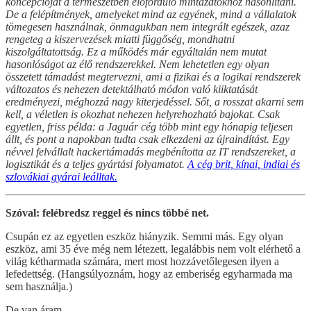
koncepcióját a természetben előforduló mintázatokhoz hasonlítani.
De a felépítmények, amelyeket mind az egyének, mind a vállalatok
tömegesen használnak, önmagukban nem integrált egészek, azaz
rengeteg a kiszervezések miatti függőség, mondhatni
kiszolgáltatottság. Ez a működés már egyáltalán nem mutat
hasonlóságot az élő rendszerekkel. Nem lehetetlen egy olyan
összetett támadást megtervezni, ami a fizikai és a logikai rendszerek
változatos és nehezen detektálható módon való kiiktatását
eredményezi, méghozzá nagy kiterjedéssel. Sőt, a rosszat akarni sem
kell, a véletlen is okozhat nehezen helyrehozható bajokat. Csak
egyetlen, friss példa: a Jaguár cég több mint egy hónapig teljesen
állt, és pont a napokban tudta csak elkezdeni az újraindítást. Egy
névvel felvállalt hackertámadás megbénította az IT rendszereket, a
logisztikát és a teljes gyártási folyamatot.
A cég brit, kínai, indiai és
szlovákiai gyárai leálltak.
Szóval: felébredsz reggel és nincs többé net.
Csupán ez az egyetlen eszköz hiányzik. Semmi más. Egy olyan
eszköz, ami 35 éve még nem létezett, legalábbis nem volt elérhető a
világ kétharmada számára, mert most hozzávetőlegesen ilyen a
lefedettség. (Hangsúlyoznám, hogy az emberiség egyharmada ma
sem használja.)
De van áram.