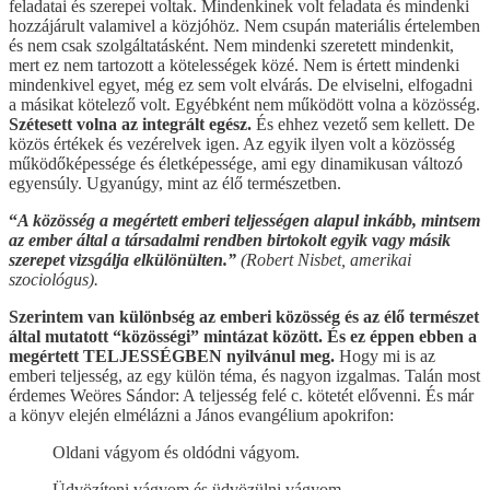
feladatai és szerepei voltak. Mindenkinek volt feladata és mindenki
hozzájárult valamivel a közjóhöz. Nem csupán materiális értelemben
és nem csak szolgáltatásként. Nem mindenki szeretett mindenkit,
mert ez nem tartozott a kötelességek közé. Nem is értett mindenki
mindenkivel egyet, még ez sem volt elvárás. De elviselni, elfogadni
a másikat kötelező volt. Egyébként nem működött volna a közösség.
Szétesett volna az integrált egész.
És ehhez vezető sem kellett. De
közös értékek és vezérelvek igen. Az egyik ilyen volt a közösség
működőképessége és életképessége, ami egy dinamikusan változó
egyensúly. Ugyanúgy, mint az élő természetben.
“
A közösség a megértett emberi teljességen alapul inkább, mintsem
az ember által a társadalmi rendben birtokolt egyik vagy másik
szerepet vizsgálja elkülönülten.”
(Robert Nisbet, amerikai
szociológus).
Szerintem van különbség az emberi közösség és az élő természet
által mutatott “közösségi” mintázat között. És ez éppen ebben a
megértett TELJESSÉGBEN nyilvánul meg.
Hogy mi is az
emberi teljesség, az egy külön téma, és nagyon izgalmas. Talán most
érdemes Weöres Sándor: A teljesség felé c. kötetét elővenni. És már
a könyv elején elmélázni a János evangélium apokrifon:
Oldani vágyom és oldódni vágyom.
Üdvözíteni vágyom és üdvözülni vágyom.