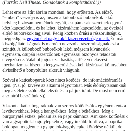
(Forrás: Neil Thiese: Gondolatok a komplexitásról.))
Lehet erre az átírt ábrára mondani, hogy erőltetett. Az előző,
“emberi” verziója is az, hiszen a különböző buborékok lakói
helyileg biztosan nem élnek együtt, csupán csak szeretnek egymás
közt kapcsolódni, és ha lehet, kizárni/nem kapcsolódni az övéktől
eltérő buborékok tagjaival. Pedig közben óriási a rászorultságuk,
mégpedig az
egyéni élet nagy fokú kiszervezettsége miatt.
Én már
kiszolgáltatottságnak is merném nevezni a rászorultságnak ezt a
szintjét. A különböző buborékok lakói mégsem kíváncsiak
egymásra, csupán leszerződnek egymással bizonyos feladatok
elvégzésére. Valahol jogos ez a hasítás, afféle védekezési
mechanizmus, hiszen a leegyszerűsítésekkel, kizárással könnyebben
elviselhető a bonyolultra sikerült világunk.
Szóval a katicabogarak közt nincs kötődés, de információáramlás
igen. (Na, jó, kivéve az alkalmi légyottokat. Más élőlénytársainknál
meg az életre szóló elköteleződést a párjuk iránt. De most nem erről
a szintről beszélünk :-))
Viszont a katicabogaraknak van szoros kötődésük - egyénenként- a
levéltetvekhez. Meg a hangyákhoz. Meg a békákhoz. Meg a
burgonyafélékhez, például az én paprikáimhoz. Amiknek kötődésük
van a gyapottok-bagolylepkéhez, vagy inkább fordítva, a paprika
boldogan meglenne a gyapottok-bagolylepke kötődése nélkül, de