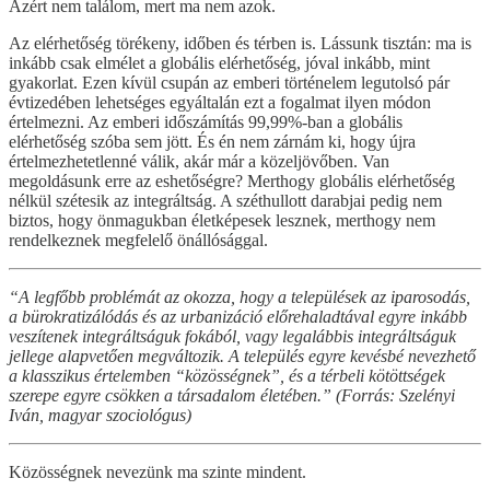
Azért nem találom, mert ma nem azok.
Az elérhetőség törékeny, időben és térben is. Lássunk tisztán: ma is
inkább csak elmélet a globális elérhetőség, jóval inkább, mint
gyakorlat. Ezen kívül csupán az emberi történelem legutolsó pár
évtizedében lehetséges egyáltalán ezt a fogalmat ilyen módon
értelmezni. Az emberi időszámítás 99,99%-ban a globális
elérhetőség szóba sem jött. És én nem zárnám ki, hogy újra
értelmezhetetlenné válik, akár már a közeljövőben. Van
megoldásunk erre az eshetőségre? Merthogy globális elérhetőség
nélkül szétesik az integráltság. A széthullott darabjai pedig nem
biztos, hogy önmagukban életképesek lesznek, merthogy nem
rendelkeznek megfelelő önállósággal.
“A legfőbb problémát az okozza, hogy a települések az iparosodás,
a bürokratizálódás és az urbanizáció előrehaladtával egyre inkább
veszítenek integráltságuk fokából, vagy legalábbis integráltságuk
jellege alapvetően megváltozik. A település egyre kevésbé nevezhető
a klasszikus értelemben “közösségnek”, és a térbeli kötöttségek
szerepe egyre csökken a társadalom életében.” (Forrás: Szelényi
Iván, magyar szociológus)
Közösségnek nevezünk ma szinte mindent.