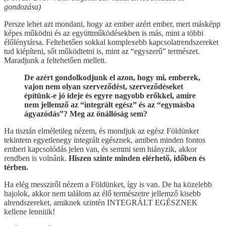
gondozása)
Persze lehet azt mondani, hogy az ember azért ember, mert másképp
képes működni és az együttműködésekben is más, mint a többi
élőlénytársa. Feltehetően sokkal komplexebb kapcsolatrendszereket
tud kiépíteni, sőt működtetni is, mint az “egyszerű” természet.
Maradjunk a feltehetően mellett.
De azért gondolkodjunk el azon, hogy mi, emberek,
vajon nem olyan szerveződést, szerveződéseket
építünk-e jó ideje és egyre nagyobb erőkkel, amire
nem jellemző az “integrált egész” és az “egymásba
ágyazódás”? Meg az önállóság sem?
Ha tisztán elméletileg nézem, és mondjuk az egész Földünket
tekintem egyetlenegy integrált egésznek, amiben minden fontos
emberi kapcsolódás jelen van, és semmi sem hiányzik, akkor
rendben is volnánk.
Hiszen szinte minden elérhető, időben és
térben.
Ha elég messziről nézem a Földünket, így is van. De ha közelebb
hajolok, akkor nem találom az élő természetre jellemző kisebb
alrendszereket, amiknek szintén INTEGRÁLT EGÉSZNEK
kellene lenniük!