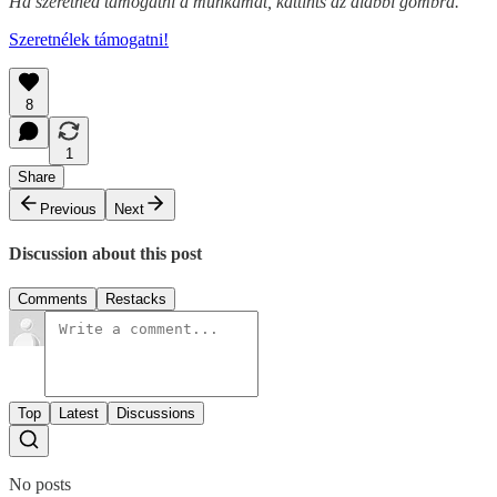
Ha szeretnéd támogatni a munkámat, kattints az alábbi gombra.
Szeretnélek támogatni!
8
1
Share
Previous
Next
Discussion about this post
Comments
Restacks
Top
Latest
Discussions
No posts