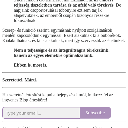
teljesség tiszteletben tartása és az afelé való törekvés
. De
napjaink csoportosulásai többnyire ezt sem tarják
alapelvüknek, az emberből csupán bizonyos részekre
fókuszálnak.
Szerep- és funkció szerint, egymásnak nyújtott szolgáltatások
mentén kapcsolódunk egymással. Ezért alakulnak ki a buborékok.
Kialakulhatnak, és ki is alakulnak, mert így szervezzük az életünket.
Nem a teljességre és az integráltságra törekszünk,
hanem az egyes elemekre optimalizálunk.
Ebben is, most is.
Szeretettel, Márti.
Ha szeretnél értesítést kapni a bejegyzéseimről, iratkozz fel az
ingyenes Blog értesítőre!
Subscribe