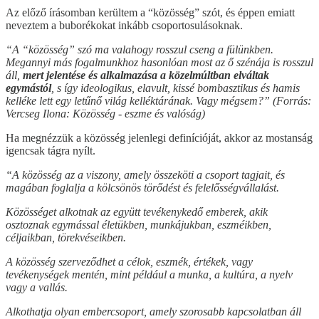
Az előző írásomban kerültem a “közösség” szót, és éppen emiatt
neveztem a buborékokat inkább csoportosulásoknak.
“A “közösség” szó ma valahogy rosszul cseng a fülünkben.
Megannyi más fogalmunkhoz hasonlóan most az ő szénája is rosszul
áll,
mert jelentése és alkalmazása a közelmúltban elváltak
egymástól
, s így ideologikus, elavult, kissé bombasztikus és hamis
kelléke lett egy letűnő világ kelléktárának. Vagy mégsem?” (Forrás:
Vercseg Ilona: Közösség - eszme és valóság)
Ha megnézzük a közösség jelenlegi definícióját, akkor az mostanság
igencsak tágra nyílt.
“A közösség az a viszony, amely összeköti a csoport tagjait, és
magában foglalja a kölcsönös törődést és felelősségvállalást.
Közösséget alkotnak az együtt tevékenykedő emberek, akik
osztoznak egymással életükben, munkájukban, eszméikben,
céljaikban, törekvéseikben.
A közösség szerveződhet a célok, eszmék, értékek, vagy
tevékenységek mentén, mint például a munka, a kultúra, a nyelv
vagy a vallás.
Alkothatja olyan embercsoport, amely szorosabb kapcsolatban áll