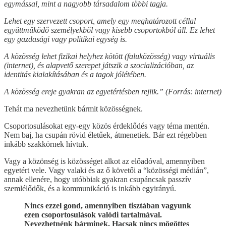
egymással, mint a nagyobb társadalom többi tagja.
Lehet egy szervezett csoport, amely egy meghatározott céllal
együttműködő személyekből vagy kisebb csoportokból áll. Ez lehet
egy gazdasági vagy politikai egység is.
A közösség lehet fizikai helyhez kötött (faluközösség) vagy virtuális
(internet), és alapvető szerepet játszik a szocializációban, az
identitás kialakításában és a tagok jólétében.
A közösség ereje gyakran az egyetértésben rejlik.” (Forrás: internet)
Tehát ma nevezhetünk bármit közösségnek.
Csoportosulásokat egy-egy közös érdeklődés vagy téma mentén.
Nem baj, ha csupán rövid életűek, átmenetiek. Bár ezt régebben
inkább szakkörnek hívtuk.
Vagy a közönség is közösséget alkot az előadóval, amennyiben
egyetért vele. Vagy valaki és az ő követői a “közösségi médián”,
annak ellenére, hogy utóbbiak gyakran csupáncsak passzív
szemlélődők, és a kommunikáció is inkább egyirányú.
Nincs ezzel gond, amennyiben tisztában vagyunk
ezen csoportosulások valódi tartalmával.
Nevezhetnénk bárminek. Hacsak nincs mögöttes