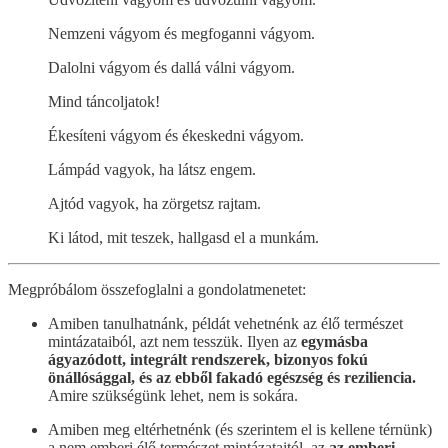
Nemzeni vágyom és megfoganni vágyom.
Dalolni vágyom és dallá válni vágyom.
Mind táncoljatok!
Ékesíteni vágyom és ékeskedni vágyom.
Lámpád vagyok, ha látsz engem.
Ajtód vagyok, ha zörgetsz rajtam.
Ki látod, mit teszek, hallgasd el a munkám.
Megpróbálom összefoglalni a gondolatmenetet:
Amiben tanulhatnánk, példát vehetnénk az élő természet
mintázataiból, azt nem tesszük. Ilyen az
egymásba
ágyazódott, integrált rendszerek, bizonyos fokú
önállósággal, és az ebből fakadó egészség és reziliencia.
Amire szükségünk lehet, nem is sokára.
Amiben meg eltérhetnénk (és szerintem el is kellene térnünk)
a nem emberi élő természet mintázataitól, az
az emberi