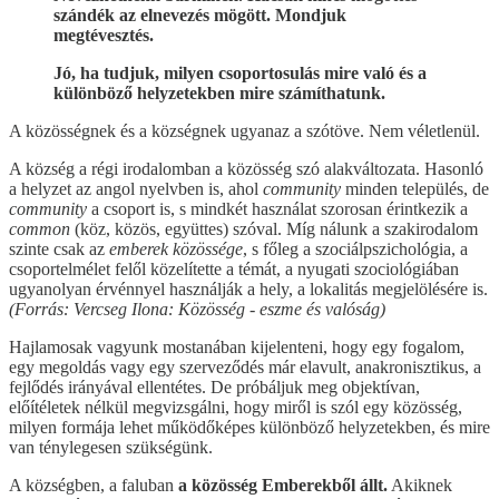
szándék az elnevezés mögött. Mondjuk
megtévesztés.
Jó, ha tudjuk, milyen csoportosulás mire való és a
különböző helyzetekben mire számíthatunk.
A közösségnek és a községnek ugyanaz a szótöve. Nem véletlenül.
A község a régi irodalomban a közösség szó alakváltozata. Hasonló
a helyzet az angol nyelvben is, ahol
community
minden település, de
community
a csoport is, s mindkét használat szorosan érintkezik a
common
(köz, közös, együttes) szóval. Míg nálunk a szakirodalom
szinte csak az
emberek közössége
, s főleg a szociálpszichológia, a
csoportelmélet felől közelítette a témát, a nyugati szociológiában
ugyanolyan érvénnyel használják a hely, a lokalitás megjelölésére is.
(Forrás: Vercseg Ilona: Közösség - eszme és valóság)
Hajlamosak vagyunk mostanában kijelenteni, hogy egy fogalom,
egy megoldás vagy egy szerveződés már elavult, anakronisztikus, a
fejlődés irányával ellentétes. De próbáljuk meg objektívan,
előítéletek nélkül megvizsgálni, hogy miről is szól egy közösség,
milyen formája lehet működőképes különböző helyzetekben, és mire
van ténylegesen szükségünk.
A községben, a faluban
a közösség Emberekből állt.
Akiknek