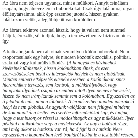
Az ábra nem teljesen ugyanaz, mint a múltkori. Annyit csináltam
csupán, hogy átneveztem a buborékokat. Csak úgy találomra, olyan
élőlénytársaimra, akik épp eszembe jutottak, hiszen gyakran
találkozom velük, a legtöbbje itt van körülöttem.
Az ábrára tekintve azonnal látszik, hogy itt valami nem stimmel.
Látjuk, érezzük, sőt tudjuk, hogy a természetben ez biztosan nincs
így.
A katicabogarak nem alkotnak semmilyen külön buborékot. Nem
csoportosulnak egy helyre, és nincsen közöttük szociális, politikai,
szakmai vagy kulturális kötődés. (
A hangyák és háziméhek
kivételnek tűnhetnek, hiszen kolóniákban élnek, de ezen
szerveződéseken belül az interakciók helyiek és nem globálisak.
Minden emberi elképzelés ellenére ezekben a kolóniákban sincs
hierarchikus tervezés, sem kontroll, a méhkirálynőnek vagy
hangyakirálynőnek csupán az ember adott ilyen nemes elnevezést,
hiszen ők nem irányítanak semmit sem a kolóniában. Egyszerűen az
ő feladatuk más, mint a többieké. A természetben minden interakció
helyi és nem globális. Az agyunk valójában nem felügyel mindent,
de kommunikál a testtel, és cserébe információkat kap, és tudjuk,
hogy a test bizonyos részei is módosíthatják az agy működését. Ilyen
például a mikrobiom vagy a mellékvesék. Az agy a hálózat része,
ami még akkor is hatással van rá, ha ő fejti ki a hatását. Nem
egyszerűen a koponyában lévő trónjáról tekint le a test többi részére.