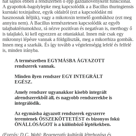
hát sajnos ebben a rendszerben ő épp gazdanövényként funkcionál.
A gyapottok-bagolylepke meg kapcsolódik a a Bacillus thuringiensis
kurstaki toxinjaihoz, egyik oldalról (ezt a kapcsolódást mi
hasznosnak ítéljük), vagy a mikotoxin termelő gombákhoz (ezt meg
annyira nem). A Bacillus természetesen kapcsolódik az egyéb
talajbaktériumokhoz, rá nézve pozitívan és negatívan is, merthogy ő
is talajlakó, ki kell egyezzen az ottaniakkal. Innen már csak egy
mikronnyi lépésre vannak a földgiliszták, meg a mikorrhiza gombák.
Innen meg a szarkák. És így tovább a végtelenségig lefelé és felfelé
is, minden irányba.
A természetben EGYMÁSBA ÁGYAZOTT
rendszerek vannak.
Minden ilyen rendszer EGY INTEGRÁLT
EGÉSZ.
Amely rendszer ugyanakkor kisebb integrált
alrendszerekből áll, és nagyobb rendszerekbe is
integrálódik.
Az egymásba ágyazott rendszerek egyszerre
teremtenek ÖSSZEKÖTTETÉST és bizonyos fokú
ÖNÁLLÓSÁGOT is a különböző léptékekben.
(Forrás: D.C. Wahl: Regeneratív kultúrák létrehozása és